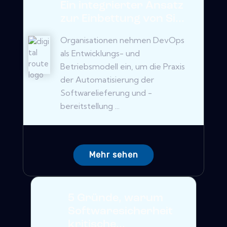
Ein integrierter Ansatz
zur Einbettung von Si...
Organisationen nehmen DevOps
als Entwicklungs- und
Betriebsmodell ein, um die Praxis
der Automatisierung der
Softwarelieferung und -
bereitstellung ...
Mehr sehen
5 Gründe, warum
Softwaresicherheit
kritische...