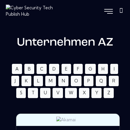
Unternehmen AZ
A
B
C
D
E
F
G
H
I
J
K
L
M
N
O
P
Q
R
S
T
U
V
W
X
Y
Z