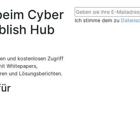
beim Cyber
Ich stimme dem zu
Datens
blish Hub
en und kostenlosen Zugriff
mit Whitepapers,
aren und Lösungsberichten.
für