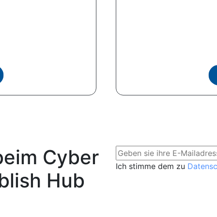
beim Cyber
Ich stimme dem zu
Datens
blish Hub