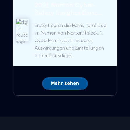
2021 Norton Cyber ​​
Safety Insights Beric...
Erstellt durch die Harris -Umfrage
im Namen von Nortonlifelock: 1.
Cyberkriminalität: Inzidenz,
Auswirkungen und Einstellungen
2. Identitätsdiebs...
Mehr sehen