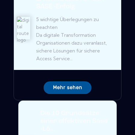
SASE -Erfolg
5 wichtige Überlegungen zu
beachten
Da digitale Transformation
Organisationen dazu veranlasst,
sichere Lösungen für sichere
Access Service...
Mehr sehen
Die 10 Grundsätze
einer effektiven Sase
-Lö...