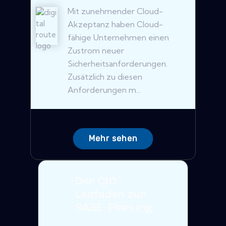
Mit zunehmender Cloud-
Akzeptanz haben Cloud-
fähige Unternehmen einen
Zustrom neuer
Sicherheitsanforderungen.
Zusätzlich zu diesen
Anforderungen m...
Mehr sehen
Der CIO -
Leitfaden zur
SASE -Planung