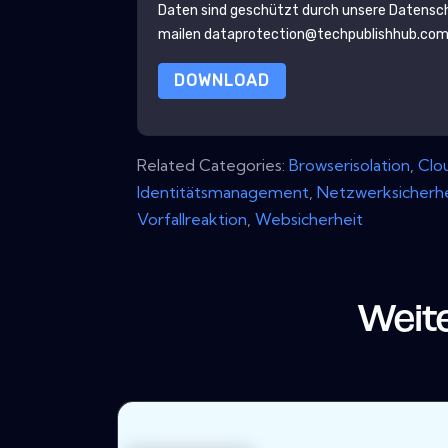
Daten sind geschützt durch unsere
Datensch
mailen dataprotection@techpublishhub.co
DOWNLOAD
Related Categories:
Browserisolation
,
Clo
Identitätsmanagement
,
Netzwerksicherhe
Vorfallreaktion
,
Websicherheit
Weit