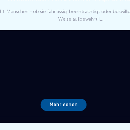
t. Menschen - ob sie fahrlässig, beeinträchtigt oder böswilli
Weise aufbewahrt. L...
Mehr sehen