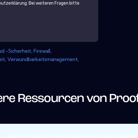
utzerklärung
. Bei weiteren Fragen bitte
m
ud -Sicherheit
,
Firewall
,
it
,
Verwundbarkeitsmanagement
,
ere Ressourcen von
Proo
Neudefinition von Datenverlustpräventio