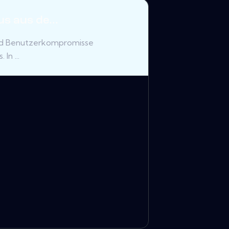
s aus de...
und Benutzerkompromisse
In ...