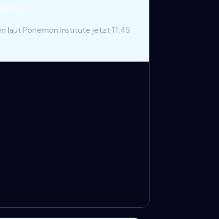
s Ins...
en laut Ponemon Institute jetzt 11,45