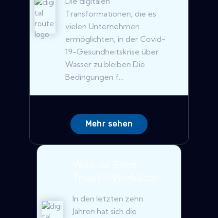
Die digitalen
Transformationen, die es
vielen Unternehmen
ermöglichten, in der Covid-
19-Gesundheitskrise über
Wasser zu bleiben Die
Bedingungen f...
Mehr sehen
Was ist Zero
Trust? (Wirklich)
In den letzten zehn
Jahren hat sich die