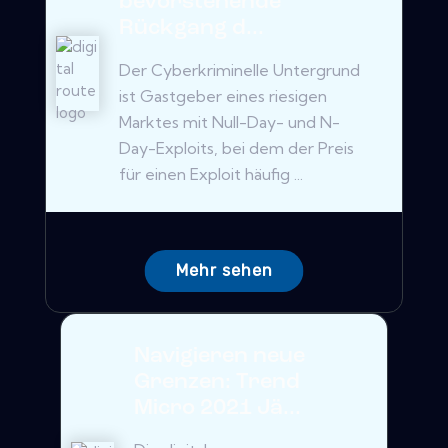
bevorstehende
Rückgang d...
Der Cyberkriminelle Untergrund
ist Gastgeber eines riesigen
Marktes mit Null-Day- und N-
Day-Exploits, bei dem der Preis
für einen Exploit häufig ...
Mehr sehen
Navigieren neue
Grenzen: Trend
Micro 2021 Jä...