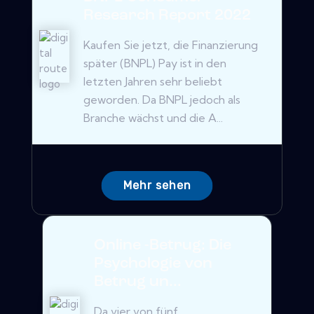
Research Report 2022
Kaufen Sie jetzt, die Finanzierung
später (BNPL) Pay ist in den
letzten Jahren sehr beliebt
geworden. Da BNPL jedoch als
Branche wächst und die A...
Mehr sehen
Online -Betrug: Die
Psychologie von
Betrug un...
Da vier von fünf