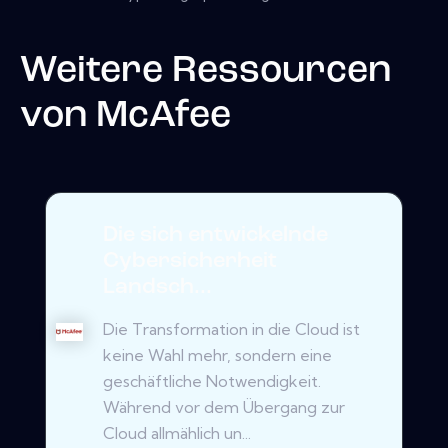
Weitere Ressourcen
von
McAfee
Die sich entwickelnde
Cybersicherheit
Landsch...
Die Transformation in die Cloud ist
keine Wahl mehr, sondern eine
geschäftliche Notwendigkeit.
Während vor dem Übergang zur
Cloud allmählich un...