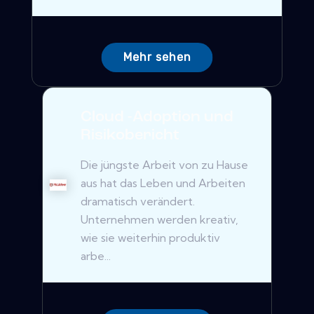
Mehr sehen
Cloud -Adoption und
Risikobericht
Die jüngste Arbeit von zu Hause
aus hat das Leben und Arbeiten
dramatisch verändert.
Unternehmen werden kreativ,
wie sie weiterhin produktiv
arbe...