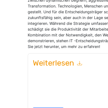
zwischen dynamischen Gegnern, aggressiver 
Transformation. Technologien, Menschen un
gestellt. Und für die Entscheidungsträger s
zukunftsfähig sein, aber auch in der Lage s
integrieren. Während die Strategie umfassen
schädigt sie die Produktivität der Mitarbeit
Kombination mit der Notwendigkeit, den Wer
demonstrieren, stehen IT -Entscheidungstr
Sie jetzt herunter, um mehr zu erfahren!
Weiterlesen
Mit dem Absenden dieses Formulars stimmen Si
marketingbezogene E-Mails oder per Telefon. Si
Webseiten u Mitteilungen unterliegen ihrer Date
Indem Sie diese Ressource anfordern, stimmen 
Daten sind geschützt durch unsere
Datenschutz
dataprotection@techpublishhub.com