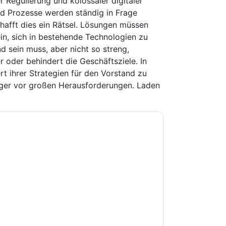
Regulierung und kolossaler digitaler
d Prozesse werden ständig in Frage
chafft dies ein Rätsel. Lösungen müssen
ein, sich in bestehende Technologien zu
d sein muss, aber nicht so streng,
er oder behindert die Geschäftsziele. In
t ihrer Strategien für den Vorstand zu
äger vor großen Herausforderungen. Laden
e zu
Optiv
Kontaktaufnahme mit Ihnen
e können sich jederzeit abmelden.
Optiv
nschutzerklärung.
Sie unseren Nutzungsbedingungen zu. Alle
erklärung
. Bei weiteren Fragen bitte mailen