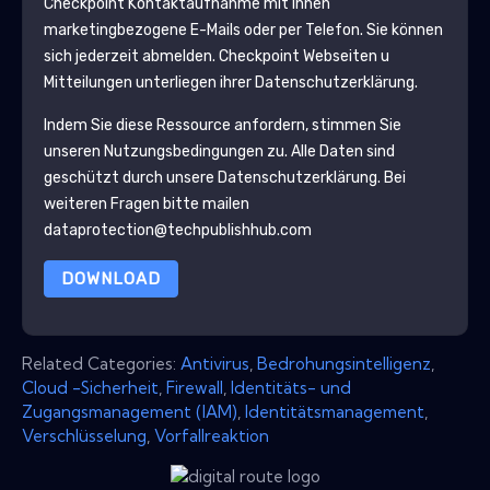
Checkpoint
Kontaktaufnahme mit Ihnen
marketingbezogene E-Mails oder per Telefon. Sie können
sich jederzeit abmelden.
Checkpoint
Webseiten u
Mitteilungen unterliegen ihrer Datenschutzerklärung.
Indem Sie diese Ressource anfordern, stimmen Sie
unseren Nutzungsbedingungen zu. Alle Daten sind
geschützt durch unsere
Datenschutzerklärung
. Bei
weiteren Fragen bitte mailen
dataprotection@techpublishhub.com
DOWNLOAD
Related Categories:
Antivirus
,
Bedrohungsintelligenz
,
Cloud -Sicherheit
,
Firewall
,
Identitäts- und
Zugangsmanagement (IAM)
,
Identitätsmanagement
,
Verschlüsselung
,
Vorfallreaktion