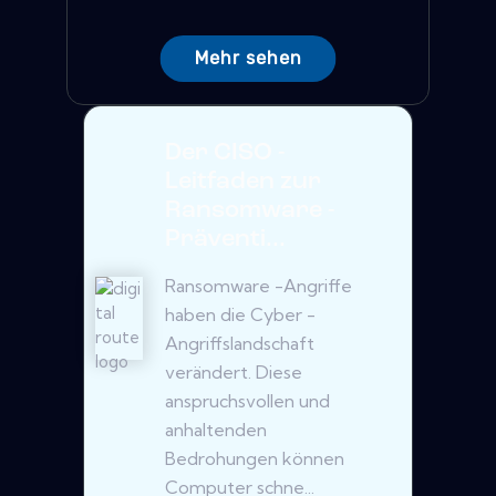
Mehr sehen
Der CISO -
Leitfaden zur
Ransomware -
Präventi...
Ransomware -Angriffe
haben die Cyber ​​-
Angriffslandschaft
verändert. Diese
anspruchsvollen und
anhaltenden
Bedrohungen können
Computer schne...