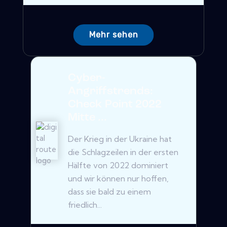
Mehr sehen
Cyber-
Angriffstrends:
Check Point 2022
Mitte ...
Der Krieg in der Ukraine hat
die Schlagzeilen in der ersten
Hälfte von 2022 dominiert
und wir können nur hoffen,
dass sie bald zu einem
friedlich...