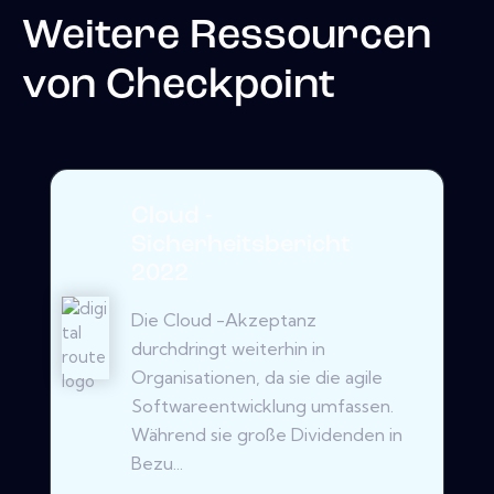
Weitere Ressourcen
von
Checkpoint
Cloud -
Sicherheitsbericht
2022
Die Cloud -Akzeptanz
durchdringt weiterhin in
Organisationen, da sie die agile
Softwareentwicklung umfassen.
Während sie große Dividenden in
Bezu...