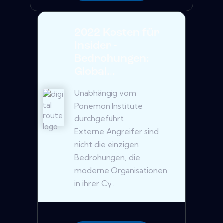
2022 Kosten für
Insider -
Bedrohungen:
Global...
Unabhängig vom
Ponemon Institute
durchgeführt
Externe Angreifer sind
nicht die einzigen
Bedrohungen, die
moderne Organisationen
in ihrer Cy...