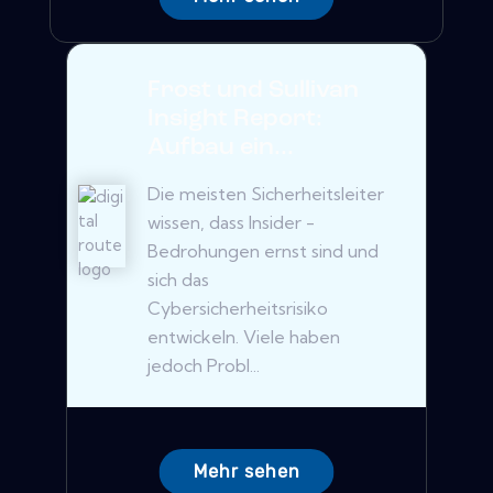
Frost und Sullivan
Insight Report:
Aufbau ein...
Die meisten Sicherheitsleiter
wissen, dass Insider -
Bedrohungen ernst sind und
sich das
Cybersicherheitsrisiko
entwickeln. Viele haben
jedoch Probl...
Mehr sehen