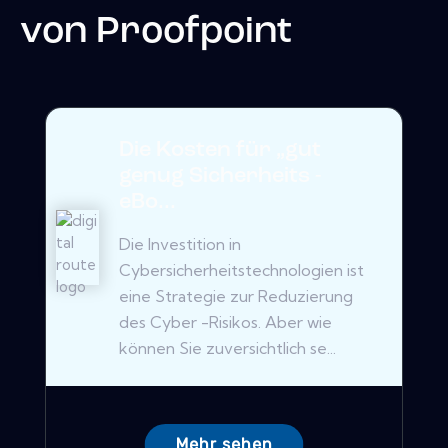
von
Proofpoint
Die Kosten für „gut
genug Sicherheits -
eBo...
Die Investition in
Cybersicherheitstechnologien ist
eine Strategie zur Reduzierung
des Cyber ​​-Risikos. Aber wie
können Sie zuversichtlich se...
Mehr sehen