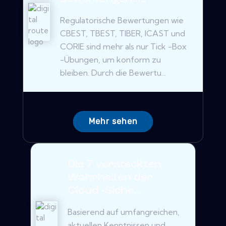
Regulatorische Bewertungen wie
CBEST, TBEST, TIBER, ICAST und
CORIE sind mehr als nur Tick -Box
-Übungen, um konform zu
bleiben. Durch die Bewertu...
Mehr sehen
Die 7 versteckten
Wahrheiten der
Cloud -Siche...
Basierend auf umfangreichen,
aktuellen Kenntnissen und