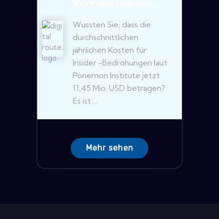
Vorteile des Ins...
Wussten Sie, dass die
durchschnittlichen
jährlichen Kosten für
Insider -Bedrohungen laut
Ponemon Institute jetzt
11,45 Mio. USD betragen?
Es ist ...
Mehr sehen