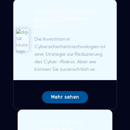
Die Kosten für „gut
genug Sicherheits -
eBo...
Die Investition in
Cybersicherheitstechnologien ist
eine Strategie zur Reduzierung
des Cyber ​​-Risikos. Aber wie
können Sie zuversichtlich se...
Mehr sehen
Offene Kanäle,
versteckte