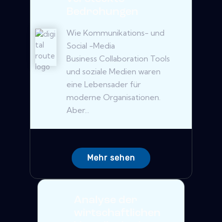
Bedrohungen
Wie Kommunikations- und
Social -Media
Business Collaboration Tools
und soziale Medien waren
eine Lebensader für
moderne Organisationen.
Aber...
Mehr sehen
Analyse der
wirtschaftlichen