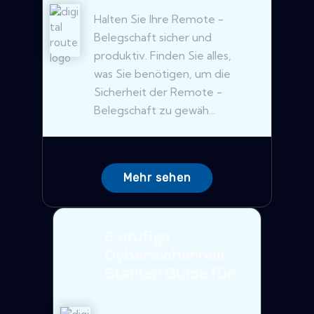
Halten Sie Ihre Remote -
Belegschaft sicher und
produktiv. Finden Sie alles,
was Sie benötigen, um die
Sicherheit der Remote -
Belegschaft zu gewäh...
Mehr sehen
6-stufige
Cybersicherheit
Starter Guide für
...