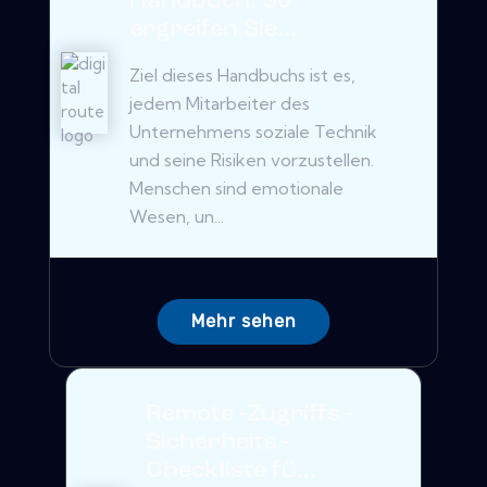
Handbuch: So
ergreifen Sie...
Ziel dieses Handbuchs ist es,
jedem Mitarbeiter des
Unternehmens soziale Technik
und seine Risiken vorzustellen.
Menschen sind emotionale
Wesen, un...
Mehr sehen
Remote -Zugriffs -
Sicherheits -
Checkliste fü...