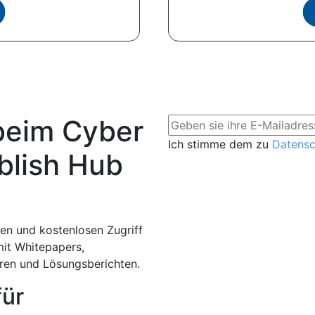
beim Cyber
Ich stimme dem zu
Datens
blish Hub
en und kostenlosen Zugriff
mit Whitepapers,
aren und Lösungsberichten.
für