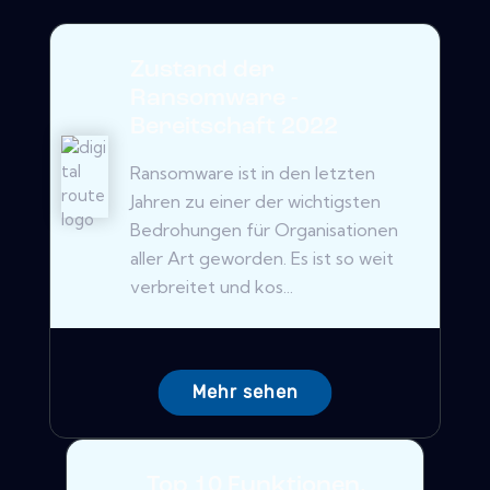
Zustand der
Ransomware -
Bereitschaft 2022
Ransomware ist in den letzten
Jahren zu einer der wichtigsten
Bedrohungen für Organisationen
aller Art geworden. Es ist so weit
verbreitet und kos...
Mehr sehen
Top 10 Funktionen,