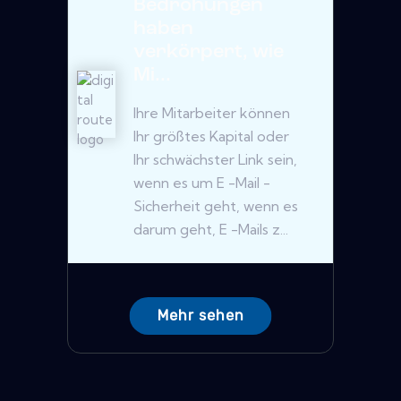
Bedrohungen
haben
verkörpert, wie
Mi...
Ihre Mitarbeiter können
Ihr größtes Kapital oder
Ihr schwächster Link sein,
wenn es um E -Mail -
Sicherheit geht, wenn es
darum geht, E -Mails z...
Mehr sehen