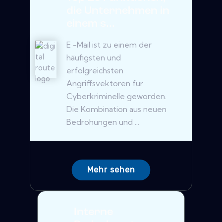
die Unternehmen in
einem s...
E -Mail ist zu einem der
häufigsten und
erfolgreichsten
Angriffsvektoren für
Cyberkriminelle geworden.
Die Kombination aus neuen
Bedrohungen und ...
Mehr sehen
Interne