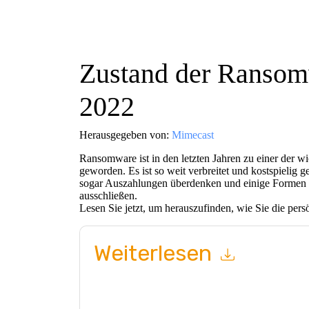
Zustand der Ransomw
2022
Herausgegeben von:
Mimecast
Ransomware ist in den letzten Jahren zu einer der w
geworden. Es ist so weit verbreitet und kostspielig
sogar Auszahlungen überdenken und einige Formen
ausschließen.
Lesen Sie jetzt, um herauszufinden, wie Sie die per
Weiterlesen
Mit dem Absenden dieses Formulars stimmen Si
marketingbezogene E-Mails oder per Telefon. Si
Webseiten u Mitteilungen unterliegen ihrer Date