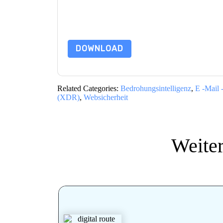
Indem Sie diese Ressource anfordern, stimmen 
Daten sind geschützt durch unsere
Datenschutz
dataprotection@techpublishhub.com
DOWNLOAD
Related Categories:
Bedrohungsintelligenz
,
E -Mail 
(XDR)
,
Websicherheit
Weite