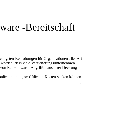
are -Bereitschaft
ichtigsten Bedrohungen für Organisationen aller Art
 geworden, dass viele Versicherungsunternehmen
 von Ransomware -Angriffen aus ihrer Deckung
sönlichen und geschäftlichen Kosten senken können.
e zu
Mimecast
Kontaktaufnahme mit Ihnen
e können sich jederzeit abmelden.
Mimecast
nschutzerklärung.