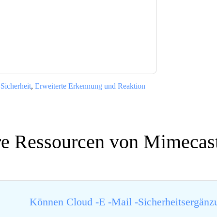
Sie unseren Nutzungsbedingungen zu. Alle
erklärung
. Bei weiteren Fragen bitte mailen
-Sicherheit
,
Erweiterte Erkennung und Reaktion
re Ressourcen von
Mimecas
Können Cloud -E -Mail -Sicherheitsergänzu