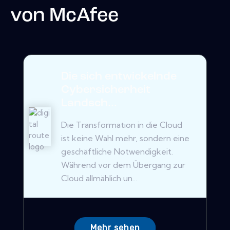
von
McAfee
Die sich entwickelnde
Cybersicherheit
Landsch...
Die Transformation in die Cloud
ist keine Wahl mehr, sondern eine
geschäftliche Notwendigkeit.
Während vor dem Übergang zur
Cloud allmählich un...
Mehr sehen