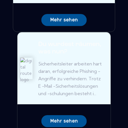
Mehr sehen
Du wurdest räumen,
was nun?
Sicherheitsleiter arbeiten hart
daran, erfolgreiche Phishing -
Angriffe zu verhindern. Trotz
E -Mail -Sicherheitslösungen
und -schulungen besteht i...
Mehr sehen