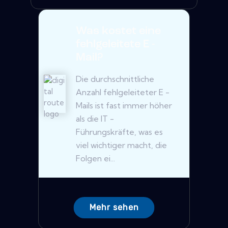
Was kostet eine
fehlgeleitete E -
Mail?
Die durchschnittliche
Anzahl fehlgeleiteter E -
Mails ist fast immer höher
als die IT -
Führungskräfte, was es
viel wichtiger macht, die
Folgen ei...
Mehr sehen