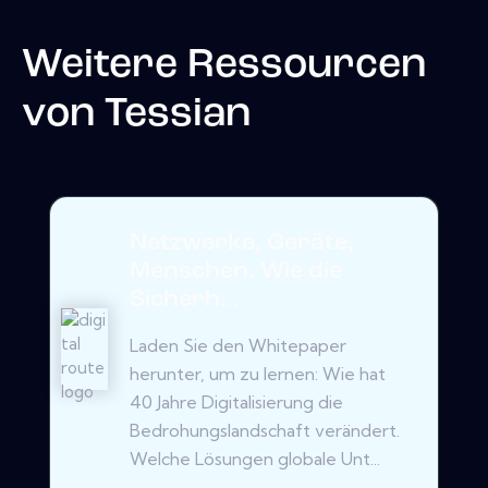
Weitere Ressourcen
von
Tessian
Netzwerke, Geräte,
Menschen. Wie die
Sicherh...
Laden Sie den Whitepaper
herunter, um zu lernen: Wie hat
40 Jahre Digitalisierung die
Bedrohungslandschaft verändert.
Welche Lösungen globale Unt...