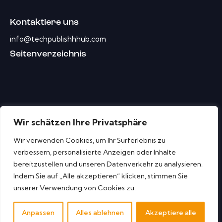
Kontaktiere uns
info@techpublishhhub.com
Seitenverzeichnis
Wir schätzen Ihre Privatsphäre
Wir verwenden Cookies, um Ihr Surferlebnis zu
verbessern, personalisierte Anzeigen oder Inhalte
bereitzustellen und unseren Datenverkehr zu analysieren.
Indem Sie auf „Alle akzeptieren“ klicken, stimmen Sie
unserer Verwendung von Cookies zu.
Cyber ​​Security Tech Publish Hub © Alle Rechte
Anpassen
Alles ablehnen
Akzeptiere alle
vorbehalten.