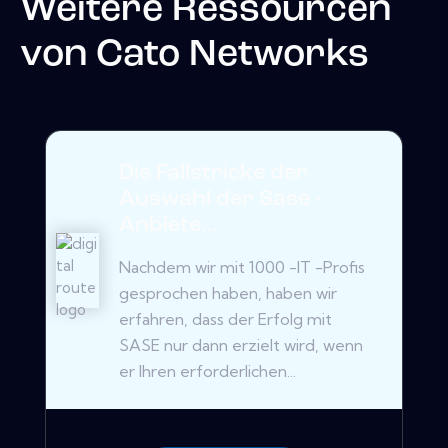
Weitere Ressourcen
von
Cato Networks
Die Fallstricke der
Auswahl der Sase -
Anbiete...
Nachdem wir mit 1000 -IT -Profis
gesprochen haben, haben wir
erfahren, dass der Erfolg mit
SASE nur dann erzielt wird, wenn
er Ihren erforderlichen...