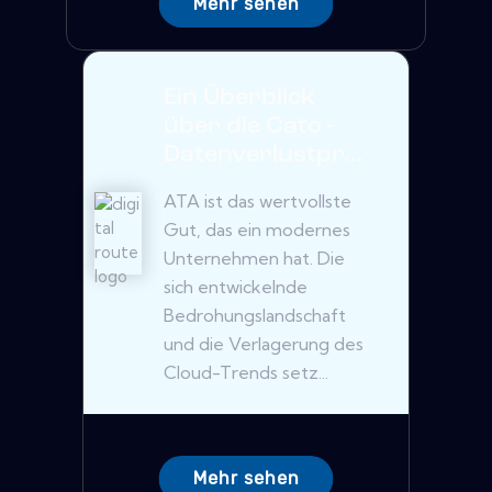
Mehr sehen
Ein Überblick
über die Cato -
Datenverlustpr...
ATA ist das wertvollste
Gut, das ein modernes
Unternehmen hat. Die
sich entwickelnde
Bedrohungslandschaft
und die Verlagerung des
Cloud-Trends setz...
Mehr sehen