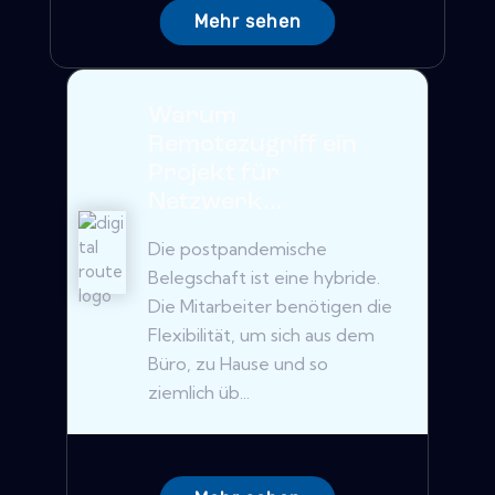
Mehr sehen
Warum
Remotezugriff ein
Projekt für
Netzwerk...
Die postpandemische
Belegschaft ist eine hybride.
Die Mitarbeiter benötigen die
Flexibilität, um sich aus dem
Büro, zu Hause und so
ziemlich üb...