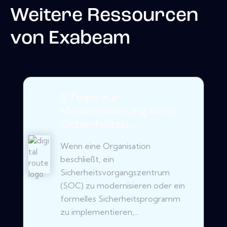
Weitere Ressourcen
von
Exabeam
5 Tipps zur
Modernisierung eines
Sicherheitsb...
Wenn eine Organisation
beschließt, ein
Sicherheitsvorgangszentrum
(SOC) zu modernisieren oder ein
formelles Sicherheitsprogramm
zu implementieren,...