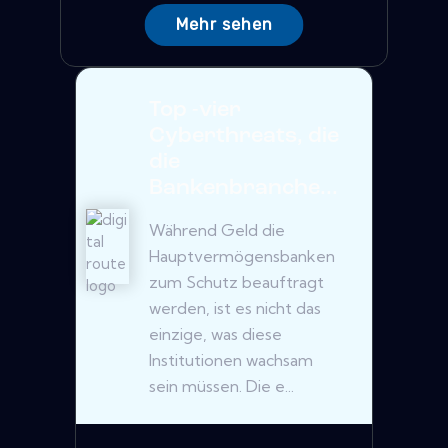
Mehr sehen
Top -vier
Cyberthreats, die
die
Bankenbranche...
Während Geld die
Hauptvermögensbanken
zum Schutz beauftragt
werden, ist es nicht das
einzige, was diese
Institutionen wachsam
sein müssen. Die e...