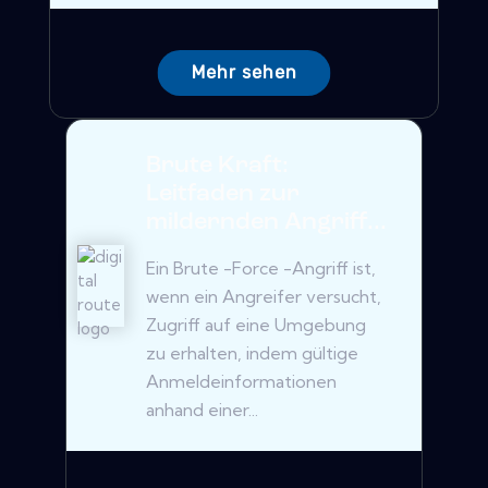
Mehr sehen
Brute Kraft:
Leitfaden zur
mildernden Angriff...
Ein Brute -Force -Angriff ist,
wenn ein Angreifer versucht,
Zugriff auf eine Umgebung
zu erhalten, indem gültige
Anmeldeinformationen
anhand einer...