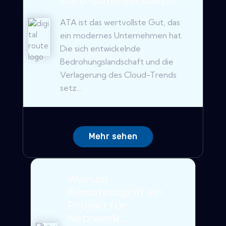
Cato -Datenverlustpr...
ATA ist das wertvollste Gut, das
ein modernes Unternehmen hat.
Die sich entwickelnde
Bedrohungslandschaft und die
Verlagerung des Cloud-Trends
setz...
Mehr sehen
Warum
Remotezugriff ein
Projekt für
Netzwerk...