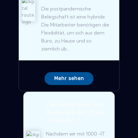
Die postpandemische
Belegschaft ist eine hybride.
Die Mitarbeiter benötigen die
Flexibilität, um sich aus dem
Büro, zu Hause und so
ziemlich üb...
Mehr sehen
Die Fallstricke der
Auswahl der Sase
-Anbiete...
Nachdem wir mit 1000 -IT