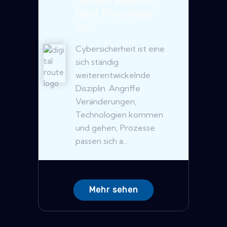
beiden Welten:
Best Practices
m...
Cybersicherheit ist eine
sich ständig
weiterentwickelnde
Disziplin. Angriffe
Veränderungen,
Technologien kommen
und gehen, Prozesse
passen sich a...
Mehr sehen