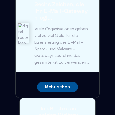
Sechs Zeichen, die
Ihr E -Mail -Gateway
mögl...
Viele Organisationen geben
viel zu viel Geld für die
Lizenzierung des E -Mail -
Spam- und Malware -
Gateways aus, ohne das
gesamte Kit zu verwenden,...
Mehr sehen
Das Beste aus