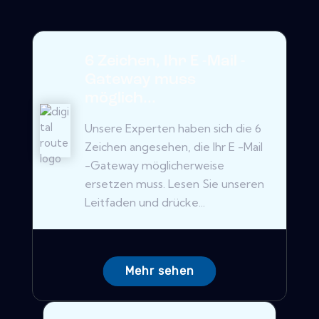
6 Zeichen, Ihr E -Mail -
Gateway muss
möglich...
Unsere Experten haben sich die 6
Zeichen angesehen, die Ihr E -Mail
-Gateway möglicherweise
ersetzen muss. Lesen Sie unseren
Leitfaden und drücke...
Mehr sehen