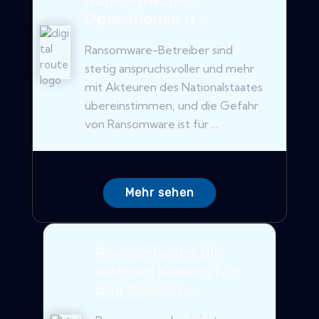
Ransomware -
Operationen u...
Ransomware-Betreiber sind
stetig anspruchsvoller und mehr
mit Akteuren des Nationalstaates
übereinstimmen, und die Gefahr
von Ransomware ist für ...
Mehr sehen
Ransomware die
wahren Kosten für
das Geschä...