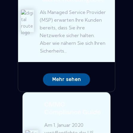
Als Managed Service Provider
(MSP) erwarten Ihre Kunden
bereits, dass Sie ihre
Netzwerke sicher halten.
Aber wie nähern Sie sich Ihren
Sicherheits...
Mehr sehen
CMMC
Compliance Guide
Am 1. Januar 2020
veröffentlichte das US -