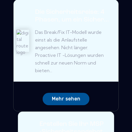
Die Sicherheitsreise: 4
Phasen, um ein Sicher...
Das Break/Fix IT-Modell wurde
einst als die Anlaufstelle
angesehen. Nicht länger.
Proactive IT -Lösungen wurden
schnell zur neuen Norm und
bieten...
Mehr sehen
Erstellen Sie Ihr MSP
-Sicherheitsangebot