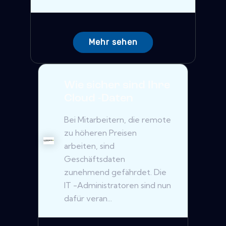
Mehr sehen
Wie sicher sind Ihre
Cloud -Daten
Bei Mitarbeitern, die remote
zu höheren Preisen
arbeiten, sind
Geschäftsdaten
zunehmend gefährdet. Die
IT -Administratoren sind nun
dafür veran...