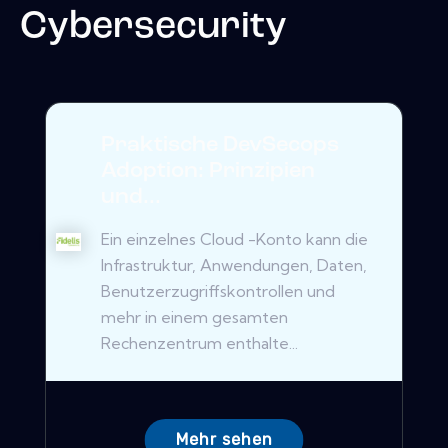
Cybersecurity
Praktische DevSecops
Adoption: Prinzipien
und...
Ein einzelnes Cloud -Konto kann die
Infrastruktur, Anwendungen, Daten,
Benutzerzugriffskontrollen und
mehr in einem gesamten
Rechenzentrum enthalte...
Mehr sehen