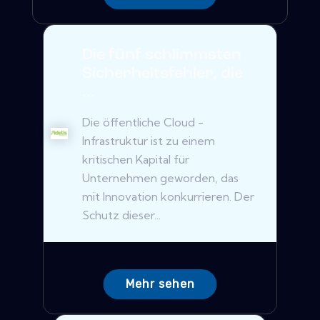
Die fünf schlimmsten
Sicherheitsfehler, die
...
Die öffentliche Cloud -
Infrastruktur ist zu einem
kritischen Kapital für
Unternehmen geworden, das
mit Innovation konkurrieren. Der
Schutz dieser...
Mehr sehen