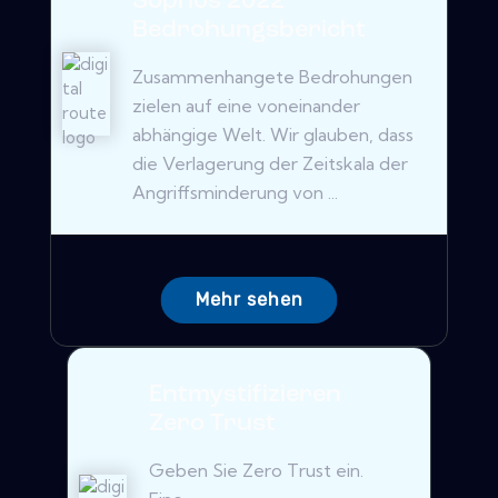
Sophos 2022
Bedrohungsbericht
Zusammenhangete Bedrohungen
zielen auf eine voneinander
abhängige Welt. Wir glauben, dass
die Verlagerung der Zeitskala der
Angriffsminderung von ...
Mehr sehen
Entmystifizieren
Zero Trust
Geben Sie Zero Trust ein.