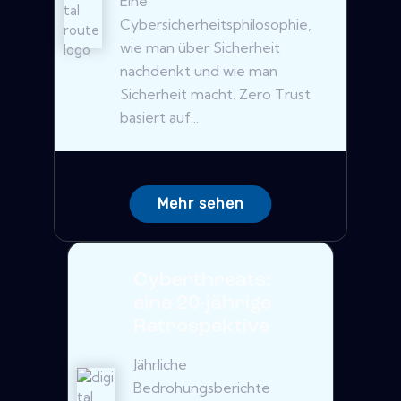
Eine
Cybersicherheitsphilosophie,
wie man über Sicherheit
nachdenkt und wie man
Sicherheit macht. Zero Trust
basiert auf...
Mehr sehen
Cyberthreats:
eine 20-jährige
Retrospektive
Jährliche
Bedrohungsberichte