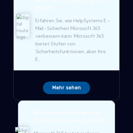
Microsoft Security mit
HelpS...
Erfahren Sie, wie HelpSystems E -
Mail -Sicherheit Microsoft 365
verbessern kann. Microsoft 365
bietet Stufen von
Sicherheitsfunktionen, aber ihre
E...
Mehr sehen
Mildernde Risiken für
Informationssicherheit...