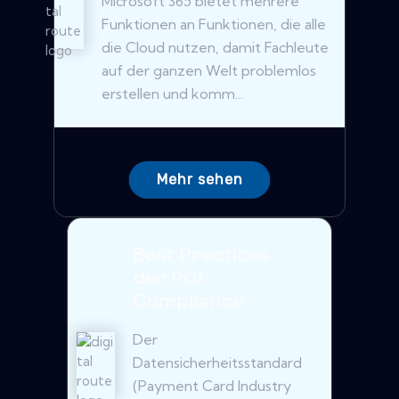
Microsoft 365 bietet mehrere
Funktionen an Funktionen, die alle
die Cloud nutzen, damit Fachleute
auf der ganzen Welt problemlos
erstellen und komm...
Mehr sehen
Best Practices
der PCI
Compliance
Der
Datensicherheitsstandard
(Payment Card Industry