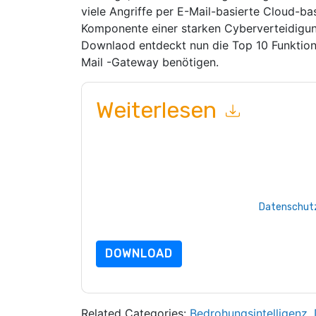
viele Angriffe per E-Mail-basierte Cloud-b
Komponente einer starken Cyberverteidigun
Downlaod entdeckt nun die Top 10 Funktion
Mail -Gateway benötigen.
Weiterlesen
Mit dem Absenden dieses Formulars stimmen Si
marketingbezogene E-Mails oder per Telefon. Si
Webseiten u Mitteilungen unterliegen ihrer Date
Indem Sie diese Ressource anfordern, stimmen 
Daten sind geschützt durch unsere
Datenschutz
dataprotection@techpublishhub.com
DOWNLOAD
Related Categories:
Bedrohungsintelligenz
,