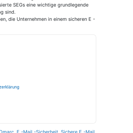
asierte SEGs eine wichtige grundlegende
g sind.
en, die Unternehmen in einem sicheren E -
e zu
Mimecast
Kontaktaufnahme mit Ihnen
e können sich jederzeit abmelden.
Mimecast
nschutzerklärung.
Sie unseren Nutzungsbedingungen zu. Alle
erklärung
. Bei weiteren Fragen bitte mailen
Dmarc
,
E -Mail -Sicherheit
,
Sichere E -Mail