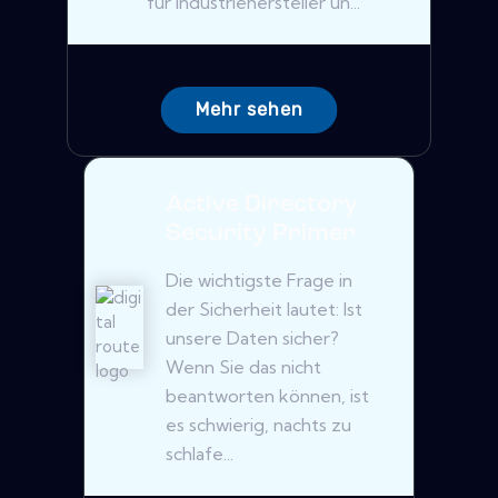
für Industriehersteller un...
Mehr sehen
Active Directory
Security Primer
Die wichtigste Frage in
der Sicherheit lautet: Ist
unsere Daten sicher?
Wenn Sie das nicht
beantworten können, ist
es schwierig, nachts zu
schlafe...