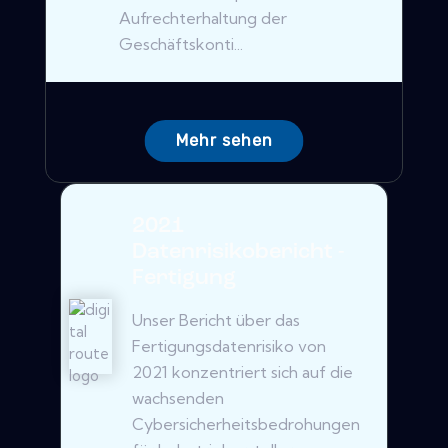
Aufrechterhaltung der
Geschäftskonti...
Mehr sehen
2021
Datenrisikobericht -
Fertigung
Unser Bericht über das
Fertigungsdatenrisiko von
2021 konzentriert sich auf die
wachsenden
Cybersicherheitsbedrohungen