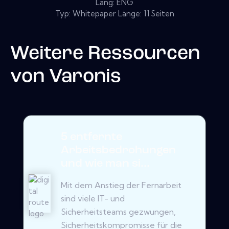
Lang: ENG
Typ: Whitepaper Länge: 11 Seiten
Weitere Ressourcen
von
Varonis
5 entfernte
Arbeitsbedrohungen
und wie man si...
Mit dem Anstieg der Fernarbeit
sind viele IT- und
Sicherheitsteams gezwungen,
Sicherheitskompromisse für die