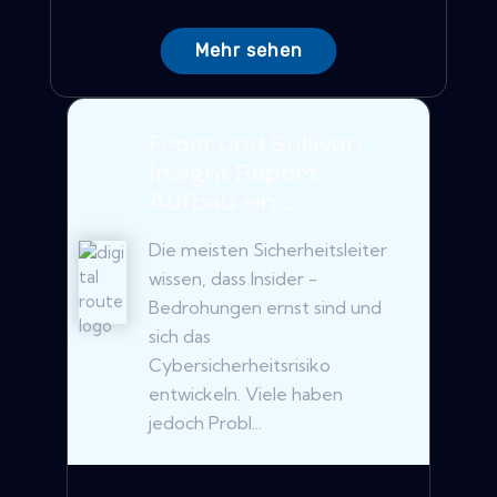
Mehr sehen
Frost und Sullivan
Insight Report:
Aufbau ein...
Die meisten Sicherheitsleiter
wissen, dass Insider -
Bedrohungen ernst sind und
sich das
Cybersicherheitsrisiko
entwickeln. Viele haben
jedoch Probl...