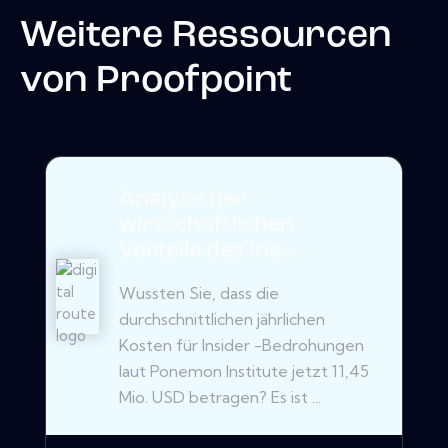
Weitere Ressourcen
von
Proofpoint
Analyse der
wirtschaftlichen
Vorteile des Ins...
Wussten Sie, dass die
durchschnittlichen jährlichen
Kosten für Insider -Bedrohungen
laut Ponemon Institute jetzt 11,45
Mio. USD betragen? Es ist ...