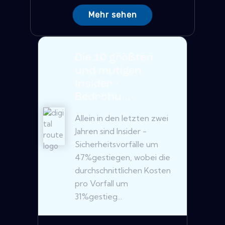
Mehr sehen
Die 10 größten
und mutigen
Insider -
Bedrohu...
Allein in den letzten zwei
Jahren sind Insider -
Sicherheitsvorfälle um
47%gestiegen, wobei die
durchschnittlichen Kosten
pro Vorfall um
31%gestieg...