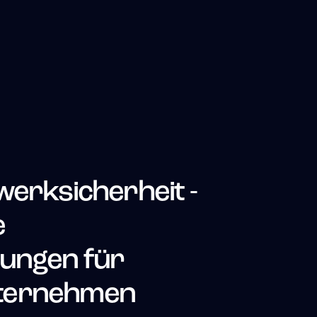
werksicherheit -
e
rungen für
ternehmen