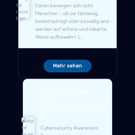
Daten bewegen sich nicht.
Menschen - ob sie fahrlässig,
beeinträchtigt oder böswillig sind -
werden auf sichere und riskante
Weise aufbewahrt. L...
Mehr sehen
Führen Sie eine
echte
Verhaltensänderung
vo...
Cybersecurity Awareness