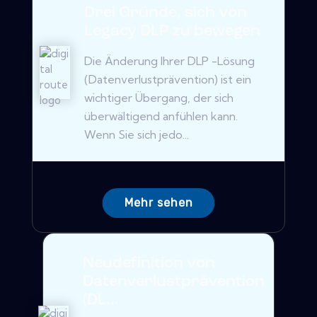
Drei Gründe, sich von
Legacy DLP zu bewegen
Die Änderung Ihrer DLP -Lösung
(Datenverlustprävention) ist ein
wichtiger Übergang, der sich
überwältigend anfühlen kann.
Wenn Sie sich jedo...
Mehr sehen
Neudefinition von
Datenverlustprävention
(DL...