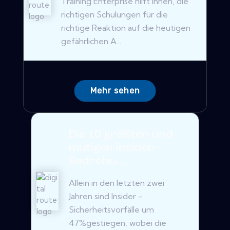
Training Enterprise hilft Ihnen, die
richtigen Schulungen für die
richtige Reaktion auf die heutigen
gefährlichen A...
Mehr sehen
Die 10 größten und
mutigen Insider -
Bedrohu...
Allein in den letzten zwei
Jahren sind Insider -
Sicherheitsvorfälle um
47%gestiegen, wobei die