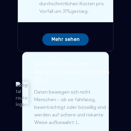
durchschnittlichen Kosten pro
Vorfall um 31%gestieg...
Mehr sehen
Neudefinition von
Datenverlustprävention
(DL...
Daten bewegen sich nicht.
Menschen - ob sie fahrlässig,
beeinträchtigt oder böswillig sind -
werden auf sichere und riskante
Weise aufbewahrt. L...