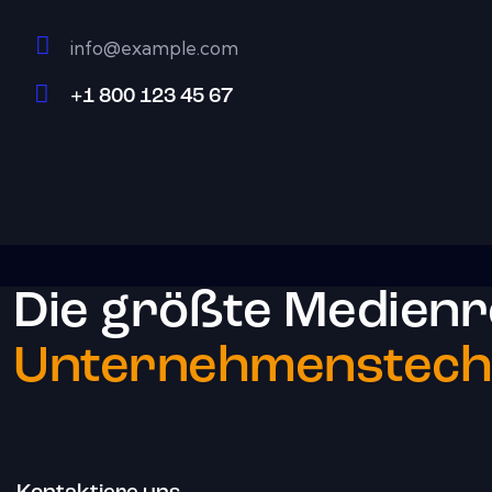
info@example.com
E-
+1 800 123 45 67
m
Ph
ail:
on
e:
Die größte Medienr
Unternehmenstechn