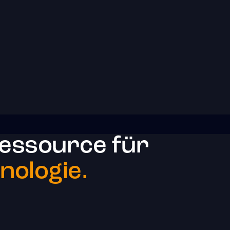
essource für
ologie.