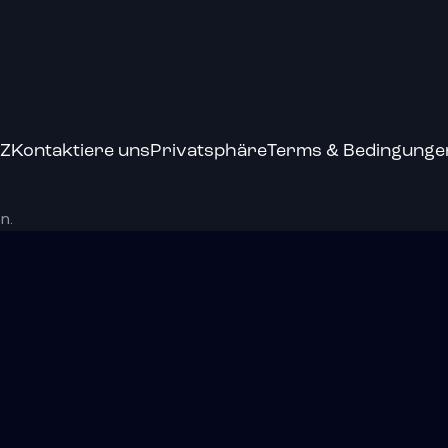
-Z
Kontaktiere uns
Privatsphäre
Terms & Bedingunge
n.