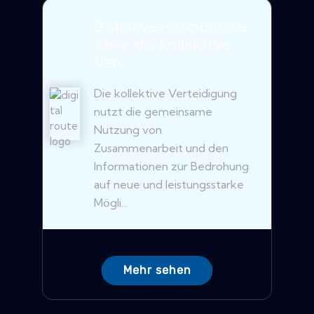
6 Missverständnisse
über die kollektive
Ver...
Die kollektive Verteidigung
nutzt die gemeinsame
Nutzung von
Zusammenarbeit und den
Informationen zur Bedrohung
auf neue und leistungsstarke
Mögli...
Mehr sehen