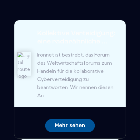
Kollektive Verteidigung:
eine radarähnliche ...
Ironnet ist bestrebt, das Forum
des Weltwirtschaftsforums zum
Handeln für die kollaborative
Cyberverteidigung zu
beantworten. Wir nennen diesen
An...
Mehr sehen