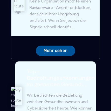
Keine Organisation möchte einen
Ransomware -Angriff entdecken,
der sich in ihrer Umgebung
entfaltet. Wenn Sie jedoch die
Signale schnell identifiz...
Mehr sehen
Top -
Bedrohungserkennungen
im gesamten Gesund...
Wir betrachten die Beziehung
zwischen Gesundheitswesen und
Cybersicherheit heute. Wie können