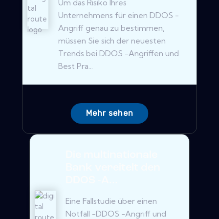
Um das Risiko Ihres
Unternehmens für einen DDOS -
Angriff genau zu bestimmen,
müssen Sie sich der neuesten
Trends bei DDOS -Angriffen und
Best Pra...
Mehr sehen
Die multinationale
Bank vereitelt den
DDOS -A...
Eine Fallstudie über einen
Notfall -DDOS -Angriff und