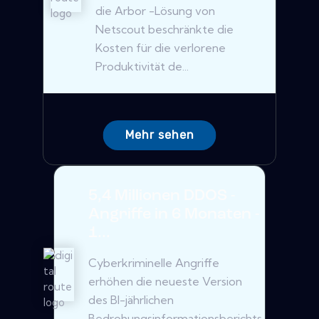
die Arbor -Lösung von
Netscout beschränkte die
Kosten für die verlorene
Produktivität de...
Mehr sehen
5,4 Millionen DDOS -
Angriffe in 6 Monaten -
1...
Cyberkriminelle Angriffe
erhöhen die neueste Version
des BI-jährlichen
Bedrohungsinformationsberichts