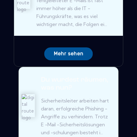
fehlgeleiteter E -Mails ist fast
immer höher als die IT -
Führungskräfte, was es viel
wichtiger macht, die Folgen ei...
Mehr sehen
Du wurdest räumen,
was nun?
Sicherheitsleiter arbeiten hart
daran, erfolgreiche Phishing -
Angriffe zu verhindern. Trotz
E -Mail -Sicherheitslösungen
und -schulungen besteht i...