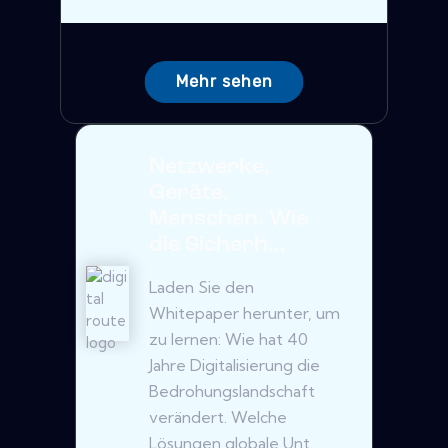
Mehr sehen
Netzwerke,
Geräte,
Menschen. Wie
die Sicherh...
Laden Sie den
Whitepaper herunter, um
zu lernen: Wie hat 40
Jahre Digitalisierung die
Bedrohungslandschaft
verändert. Welche
Lösungen globale Unt...