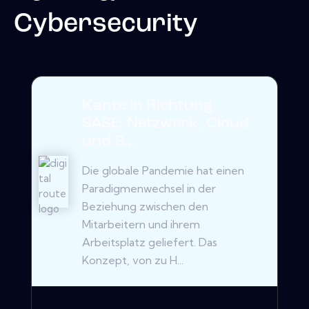
Cybersecurity
Kante in Richtung
SASE: Netzwerk, Cloud
und S...
Die globale Pandemie hat einen
Paradigmenwechsel in der
Beziehung zwischen den
Mitarbeitern und ihrem
Arbeitsplatz geliefert. Das
Konzept, von zu H...