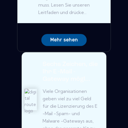
muss. Lesen Sie unseren
Leitfaden und drücke...
Mehr sehen
Sechs Zeichen, die
Ihr E -Mail -
Gateway mögl...
Viele Organisationen
geben viel zu viel Geld
für die Lizenzierung des E
-Mail -Spam- und
Malware -Gateways aus,