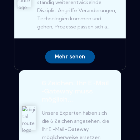
ständig weiterentwickelnde
Disziplin. Angriffe Veränderungen,
Technologien kommen und
gehen, Prozesse passen sich a...
Mehr sehen
6 Zeichen, Ihr E -Mail
-Gateway muss
möglich...
Unsere Experten haben sich
die 6 Zeichen angesehen, die
Ihr E -Mail -Gateway
möglicherweise ersetzen