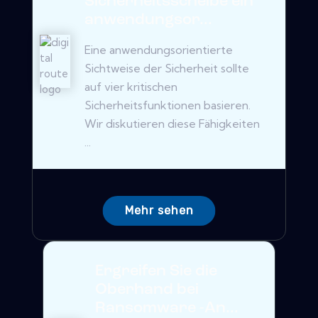
Sicherheitsscheibe ein
anwendungsor...
Eine anwendungsorientierte
Sichtweise der Sicherheit sollte
auf vier kritischen
Sicherheitsfunktionen basieren.
Wir diskutieren diese Fähigkeiten
...
Mehr sehen
Ergreifen Sie die
Oberhand bei
Ransomware -An...