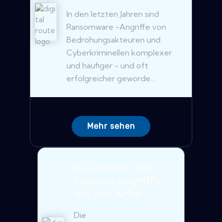
In den letzten Jahren sind
Ransomware -Angriffe von
Bedrohungsakteuren und
Cyberkriminellen komplexer
und häufiger - und oft
erfolgreicher geworde...
Mehr sehen
So stoppen Sie
laterale Angriffe
mit der Arbe...
Die