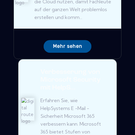
die Cloud nutzen, damit Fachleute
auf der ganzen Welt problemlos
erstellen und komm...
Mehr sehen
Verbesserung von
Microsoft Security
mit HelpS...
Erfahren Sie, wie
HelpSystems E -Mail -
Sicherheit Microsoft 365
verbessern kann. Microsoft
365 bietet Stufen von