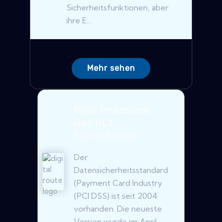
Sicherheitsfunktionen, aber
ihre E...
Mehr sehen
Best Practices
der PCI
Compliance
Der
Datensicherheitsstandard
(Payment Card Industry
(PCI DSS) ist seit 2004
vorhanden. Die neueste
Version wurde im April