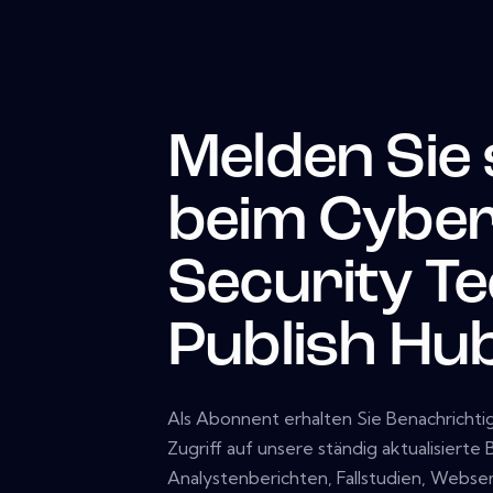
Melden Sie 
beim Cybe
Security T
Publish Hu
Als Abonnent erhalten Sie Benachricht
Zugriff auf unsere ständig aktualisierte
Analystenberichten, Fallstudien, Webs