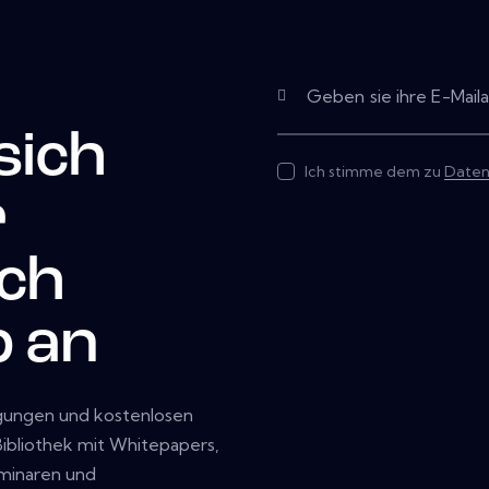
sich
Ich stimme dem zu
Daten
r
ech
b an
igungen und kostenlosen
 Bibliothek mit Whitepapers,
eminaren und