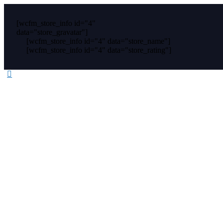
[wcfm_store_info id="4"
data="store_gravatar"]
[wcfm_store_info id="4" data="store_name"]
[wcfm_store_info id="4" data="store_rating"]